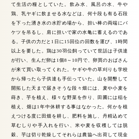
て生活の糧としていた。飲み水、風呂の水、牛や
鶏、乳ヤギに飲ませる水などは、何十段も有る石段
を下った湧き水の水貯め場から、担い棒の両端にバ
ケツを吊るし、肩に担いで家の水亀に蓄えるのであ
る。子供の力だと1日に15回位の回数を運び、1時間
以上を要した。鶏は30羽位飼っていて世話は子供達
が行い、生んだ卵は1個8～10円で、卵買のおばさん
が来て買い取ってくれた。ヤギや牛の草刈りも学校
から帰ったら子供達も手伝っていた。山を開墾して
開拓した天まで届きそうな段々畑には、麦や小麦を
蒔き、芋を植え、様々な野菜を作り、田圃には稲を
植え、畑は1年中休耕する事はなかった。何かを植
えつける度に田畑を耕し、肥料を施し、丹精込めて
草むしりや手入れを行い、米や麦を収穫しては脱
穀、芋は切り乾燥してそれらは農協へ出荷して現金