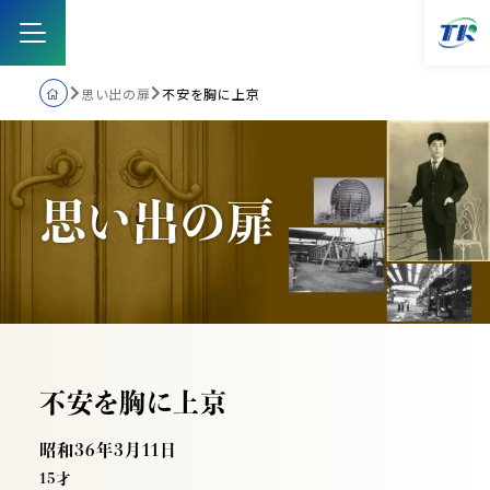
思い出の扉
不安を胸に上京
トップ
思
出
扉
い
の
営業品目
取り組み
会社案内
不安を胸に上京
採用情報
昭和36年3月11日
15才