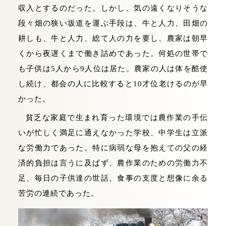
収入とするのだった。しかし、気の遠くなりそうな
段々畑の狭い坂道を運ぶ手段は、牛と人力、田畑の
耕しも、牛と人力、総て人の力を要し、農家は朝早
くから夜遅くまで働き詰めであった。何処の世帯で
も子供は5人から9人位は居た。農家の人は体を酷使
し続け、都会の人に比較すると10才位老けるのが早
かった。
貧乏な家庭で生まれ育った環境では農作業の手伝
いが忙しく満足に通えなかった学校、中学生は立派
な労働力であった。特に病弱な母を抱えての父の経
済的負担は言うに及ばず、農作業のための労働力不
足、毎日の子供達の世話、食事の支度と想像に余る
苦労の連続であった。