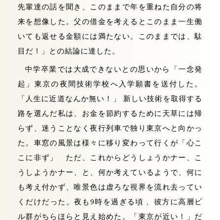
先輩達の話を聞き、このままで年を重ねた自分の将
来を想像した。父の借金を考えるとこのまま一生働
いても返せる金額には満たない。このままでは、駄
目だ！」との結論に達した。
中学卒業では大成できないとの思いから「一念発
起」東京の夜間技術学校へ入学願書を送付した。
「人生に近道なんか無い！」 新しい技術を取得する
路を選んだ私は、お金を節約するために天草には帰
らず、迷うことなく夜行列車で独り東京へと向かっ
た。車窓の風景は様々に移り変わって行くが「心こ
こに非ず」 ただ、これからどうしょうかナー、こ
うしようかナー、と、何か考えているようで、何に
も考え付かず、唯景色は虚ろな視界を流れ去ってい
くだけだった。夜も9時を過ぎる頃 、彼方に高層ビ
ル群がちらほらと見え始めた。「東京が近い！」だ