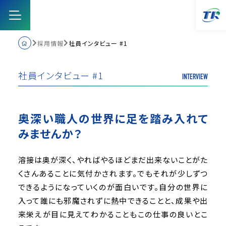
採用情報
社員インタビュー #1
トップ
社員インタビュー #1
INTERVIEW
営業品目
奥深い職人の世界に足を踏み入れて
取り組み
みませんか？
溶接は奥が深く、やればやるほどまだ出来ないことがた
会社案内
くさんあることに気付かされます。でもそれが少しずつ
できるようになっていくのが面白いです。自分の世界に
採用情報
入って誰にも邪魔されずに熱中できることと、成果や出
来栄えが目に見えてわかることもこの仕事の良いとこ