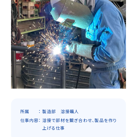
所属
製造部 溶接職人
仕事内容
溶接で部材を繋ぎ合わせ、製品を作り
上げる仕事