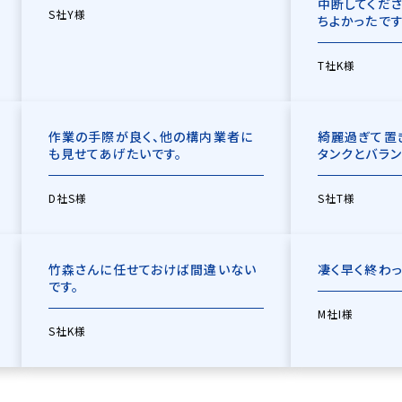
中断してくだ
S社Y様
ちよかったです
T社K様
作業の手際が良く、他の構内業者に
綺麗過ぎて置き
も見せてあげたいです。
タンクとバラ
D社S様
S社T様
竹森さんに任せておけば間違いない
凄く早く終わっ
です。
M社I様
S社K様