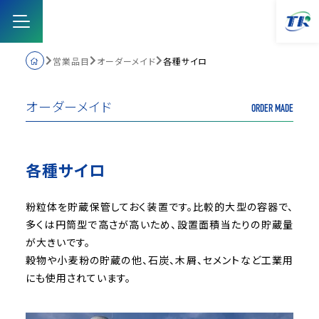
営業品目
オーダーメイド
各種サイロ
トップ
オーダーメイド
ORDER MADE
営業品目
各種サイロ
取り組み
粉粒体を貯蔵保管しておく装置です。比較的大型の容器で、
多くは円筒型で高さが高いため、設置面積当たりの貯蔵量
会社案内
が大きいです。
穀物や小麦粉の貯蔵の他、石炭、木屑、セメントなど工業用
採用情報
にも使用されています。